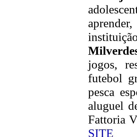
adolesc
aprender,
institui
Milverde
jogos, re
futebol g
pesca esp
aluguel d
Fattoria 
SITE