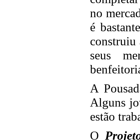
no mercad
é bastant
construiu
seus me
benfeitor
A Pousada
Alguns jo
estão trab
O
Projet