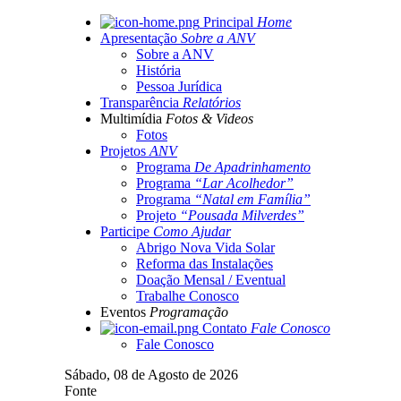
Principal
Home
Apresentação
Sobre a ANV
Sobre a ANV
História
Pessoa Jurídica
Transparência
Relatórios
Multimídia
Fotos & Videos
Fotos
Projetos
ANV
Programa
De Apadrinhamento
Programa
“Lar Acolhedor”
Programa
“Natal em Família”
Projeto
“Pousada Milverdes”
Participe
Como Ajudar
Abrigo Nova Vida Solar
Reforma das Instalações
Doação Mensal / Eventual
Trabalhe Conosco
Eventos
Programação
Contato
Fale Conosco
Fale Conosco
Sábado,
08 de
Agosto de
2026
Fonte