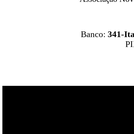
Banco:
341-It
P